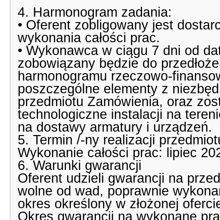
4. Harmonogram zadania:
• Oferent zobligowany jest dosta
wykonania całości prac.
• Wykonawca w ciągu 7 dni od da
zobowiązany będzie do przedłożen
harmonogramu rzeczowo-finansow
poszczególne elementy z niezbęd
przedmiotu Zamówienia, oraz zos
technologiczne instalacji na ter
na dostawy armatury i urządzeń.
5. Termin /-ny realizacji przedmio
Wykonanie całości prac: lipiec 20
6. Warunki gwarancji
Oferent udzieli gwarancji na prze
wolne od wad, poprawnie wykona
okres określony w złożonej oferci
Okres gwarancji na wykonane prac