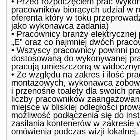
• Przed rozpoczęciem prac Wykon
pracowników biorących udział w re
oferenta który w toku przeprowad
jako wykonawca zadania)
• Pracownicy branży elektrycznej
„E” oraz co najmniej dwóch praco
• Wszyscy pracownicy powinni po
dostosowaną do wykonywanej pracy
pracują umieszczoną w widoczny
• Ze względu na zakres i ilość p
montażowych, wykonawca zobowią
i przenośne toalety dla swoich pr
liczby pracowników zaangażowan
miejsce w bliskiej odległości pr
możliwość podłączenia się do inst
zasilania kontenerów w zakresie
omówienia podczas wizji lokalnej.