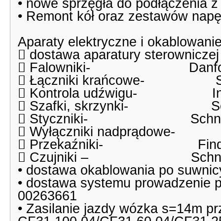
• nowe sprzęgła do podłączenia z
• Remont kół oraz zestawów nap
Aparaty elektryczne i okablowani
 dostawa aparatury sterownicze
 Falowniki- Danfoss
 Łączniki krańcowe- Sc
 Kontrola udźwigu- In
 Szafki, skrzynki- Sch
 Styczniki- Schneider 
 Wyłączniki nadprądowe- 
 Przekaźniki- Find
 Czujniki – Schneider 
• dostawa okablowania po suwnic
• dostawa systemu prowadzenie
00263661
• Zasilanie jazdy wózka s=14m 