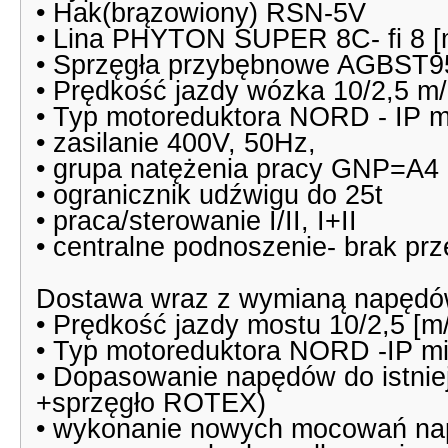
• Hak(brązowiony) RSN-5V
• Lina PHYTON SUPER 8C- fi 8 
• Sprzęgła przybębnowe AGBST9
• Prędkość jazdy wózka 10/2,5 m/
• Typ motoreduktora NORD - IP mi
• zasilanie 400V, 50Hz,
• grupa natężenia pracy GNP=A4
• ogranicznik udźwigu do 25t
• praca/sterowanie I/II, I+II
• centralne podnoszenie- brak p
Dostawa wraz z wymianą napędó
• Prędkość jazdy mostu 10/2,5 [m/
• Typ motoreduktora NORD -IP min
• Dopasowanie napędów do istnie
+sprzęgło ROTEX)
• wykonanie nowych mocowań n