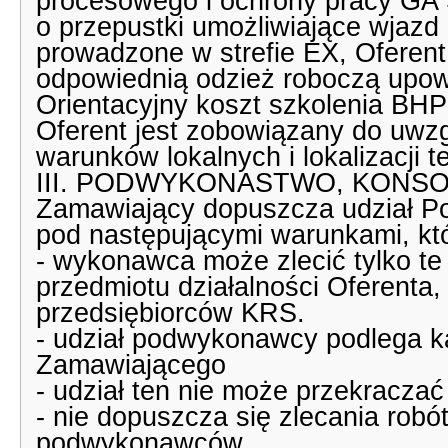
procesowego i ochrony pracy GA 
o przepustki umożliwiające wjazd
prowadzone w strefie EX, Oferen
odpowiednią odzież roboczą upowa
Orientacyjny koszt szkolenia BH
Oferent jest zobowiązany do uwz
warunków lokalnych i lokalizacji 
III. PODWYKONASTWO, KONS
Zamawiający dopuszcza udział P
pod następującymi warunkami, któ
- wykonawca może zlecić tylko te
przedmiotu działalności Oferenta
przedsiębiorców KRS.
- udział podwykonawcy podlega k
Zamawiającego
- udział ten nie może przekracza
- nie dopuszcza się zlecania ro
podwykonawców.