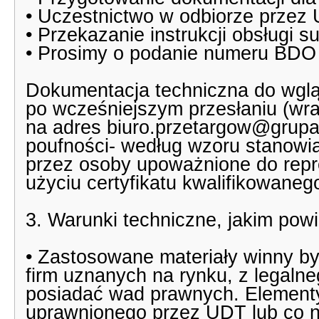
• Uczestnictwo w odbiorze przez
• Przekazanie instrukcji obsługi 
• Prosimy o podanie numeru BDO
Dokumentacja techniczna do wgląd
po wcześniejszym przesłaniu (wraz
na adres biuro.przetargow@grup
poufności- według wzoru stanowi
przez osoby upoważnione do repr
użyciu certyfikatu kwalifikowaneg
3. Warunki techniczne, jakim pow
• Zastosowane materiały winny b
firm uznanych na rynku, z legaln
posiadać wad prawnych. Element
uprawnionego przez UDT lub co n