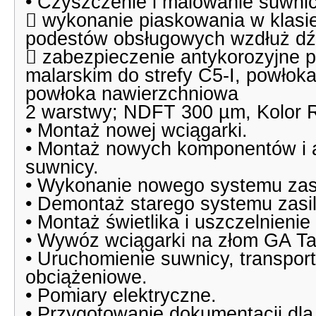
• Czyszczenie i malowanie suwnic
 wykonanie piaskowania w klasi
podestów obsługowych wzdłuż dź
 zabezpieczenie antykorozyjne 
malarskim do strefy C5-I, powło
powłoka nawierzchniowa
2 warstwy; NDFT 300 µm, Kolor R
• Montaż nowej wciągarki.
• Montaż nowych komponentów i a
suwnicy.
• Wykonanie nowego systemu zasi
• Demontaż starego systemu zasil
• Montaż świetlika i uszczelnieni
• Wywóz wciągarki na złom GA T
• Uruchomienie suwnicy, transpor
obciążeniowe.
• Pomiary elektryczne.
• Przygotowanie dokumentacji dl