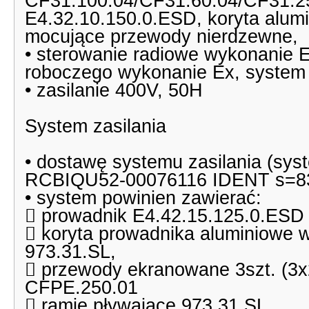
CF31.100.04/CF31.60.04/CF31.25
E4.32.10.150.0.ESD, koryta alum
mocujące przewody nierdzewne,
• sterowanie radiowe wykonanie 
roboczego wykonanie Ex, system 
• zasilanie 400V, 50H
System zasilania
• dostawę systemu zasilania (s
RCBIQU52-00076116 IDENT s=83
• system powinien zawierać:
 prowadnik E4.42.15.125.0.ESD
 koryta prowadnika aluminiowe 
973.31.SL,
 przewody ekranowane 3szt. (3
CFPE.250.01
 ramie pływające 973.31.SL