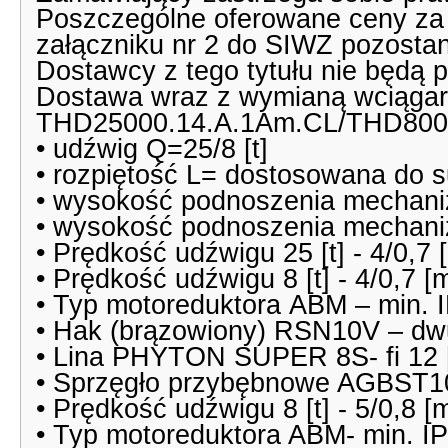
Poszczególne oferowane ceny za
załączniku nr 2 do SIWZ pozosta
Dostawcy z tego tytułu nie będą 
Dostawa wraz z wymianą wciągar
THD25000.14.A.1Am.CL/THD800
• udźwig Q=25/8 [t]
• rozpiętość L= dostosowana do 
• wysokość podnoszenia mechani
• wysokość podnoszenia mechani
• Prędkość udźwigu 25 [t] - 4/0,7 
• Prędkość udźwigu 8 [t] - 4/0,7 [m
• Typ motoreduktora ABM – min. 
• Hak (brązowiony) RSN10V – dw
• Lina PHYTON SUPER 8S- fi 12
• Sprzęgło przybębnowe AGBST1
• Prędkość udźwigu 8 [t] - 5/0,8 [m
• Typ motoreduktora ABM- min. IP