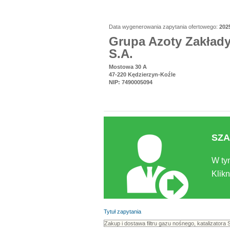
Data wygenerowania zapytania ofertowego:
202
Grupa Azoty Zakład
S.A.
Mostowa 30 A
47-220 Kędzierzyn-Koźle
NIP: 7490005094
SZA
W ty
Klikn
Tytuł zapytania