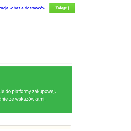
racja w bazie dostawców
Zaloguj
ię do platformy zakupowej.
odnie ze wskazówkami.