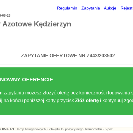
Regulamin
Zapytania
Aukcje
Rejest
5-08-28
y Azotowe Kędzierzyn
ZAPYTANIE OFERTOWE NR Z443/203502
NOWNY OFERENCIE
m zapytaniu możesz złożyć ofertę bez konieczności logowania s
ij na końcu poniższej karty przycisk
Złóż ofertę
i kontynuuj zg