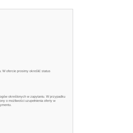
w. W ofercie prosimy określić status
ymogów określonych w zapytaniu. W przypadku
ny o możliwości uzupełnienia oferty w
rtymentu.