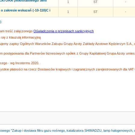
TORA (mikrofalowego Serii
1
ST
-
o zakresie wskazań (-10-110)C i
1
ST
-
):
zam treść załączonego
Oświadczenia o przepisach sankcyjnych
się z klauzulą informacyjną
tujemy zapisy Ogólnych Warunków Zakupu Grupy Azoty Zakłady Azotowe Kędzierzyn S.A., u
 postępowania dla Partnerów biznesowych spółek z Grupy Kapitałowej Grupa Azoty umiesz
ego - wg Incoterms 2020.
ystkie płatności na rzecz Dostawców krajowych i zagranicznych zarejestrowanych dla VAT 
towego "Zakup i dostawa filtru gazu nośnego, katalizatora SHIMADZU, lamp halogenowych, 