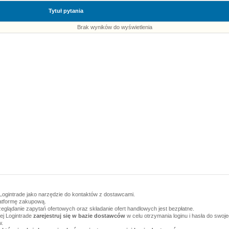
Tytuł pytania
Brak wyników do wyświetlenia
Logintrade jako narzędzie do kontaktów z dostawcami.
latformę zakupową.
zeglądanie zapytań ofertowych oraz składanie ofert handlowych jest bezpłatne.
wej Logintrade
zarejestruj się w bazie dostawców
w celu otrzymania loginu i hasła do swoj
w.