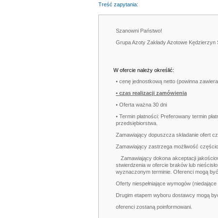
Treść zapytania:
Szanowni Państwo!
Grupa Azoty Zakłady Azotowe Kędzierzyn S.A
W ofercie należy określić:
• cenę jednostkową netto (powinna zawiera
• czas realizacji zamówienia
• Oferta ważna 30 dni
• Termin płatności: Preferowany termin płat
przedsiębiorstwa.
Zamawiający dopuszcza składanie ofert c
Zamawiający zastrzega możliwość częściow
Zamawiający dokona akceptacji jakościo
stwierdzenia w ofercie braków lub nieścis
wyznaczonym terminie. Oferenci mogą być 
Oferty niespełniające wymogów (niedające 
Drugim etapem wyboru dostawcy mogą być n
oferenci zostaną poinformowani.