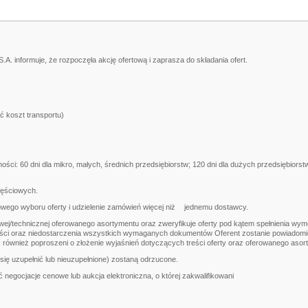
. informuje, że rozpoczęła akcję ofertową i zaprasza do składania ofert.
ć koszt transportu)
ności: 60 dni dla mikro, małych, średnich przedsiębiorstw; 120 dni dla dużych przedsiębiorst
zęściowych.
ego wyboru oferty i udzielenie zamówień więcej niż
jednemu dostawcy.
wej/technicznej oferowanego asortymentu oraz zweryfikuje oferty pod kątem spełnienia w
łości oraz niedostarczenia wszystkich wymaganych dokumentów Oferent zostanie powiadomio
również poproszeni o złożenie wyjaśnień dotyczących treści oferty oraz oferowanego aso
się uzupełnić lub nieuzupełnione) zostaną odrzucone.
egocjacje cenowe lub aukcja elektroniczna, o której zakwalifikowani