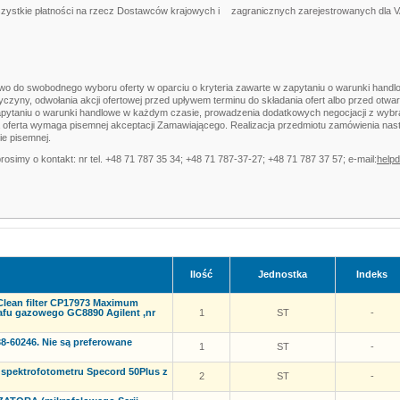
szystkie płatności na rzecz Dostawców krajowych i
zagranicznych zarejestrowanych dla 
o do swobodnego wyboru oferty w oparciu o kryteria zawarte w zapytaniu o warunki handlo
yczyny, odwołania akcji ofertowej przed upływem terminu do składania ofert albo przed otw
apytaniu o warunki handlowe w każdym czasie, prowadzenia dodatkowych negocjacji z wybra
 oferta wymaga pisemnej akceptacji Zamawiającego. Realizacja przedmiotu zamówienia nas
e pisemnej.
rosimy o kontakt: nr tel. +48 71 787 35 34; +48 71 787-37-27; +48 71 787 37 57; e-mail:
help
Ilość
Jednostka
Indeks
ean filter CP17973 Maximum
afu gazowego GC8890 Agilent ,nr
1
ST
-
-60246. Nie są preferowane
1
ST
-
pektrofotometru Specord 50Plus z
2
ST
-