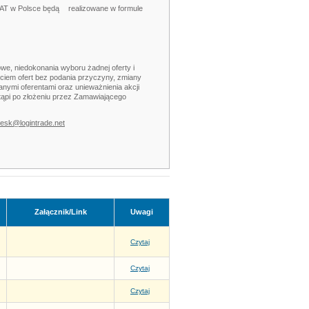
VAT w Polsce
będą
realizowane w formule
we, niedokonania wyboru żadnej oferty i
arciem ofert bez podania przyczyny, zmiany
nymi oferentami oraz unieważnienia akcji
tąpi po złożeniu przez Zamawiającego
desk@logintrade.net
Załącznik/Link
Uwagi
Czytaj
Czytaj
Czytaj