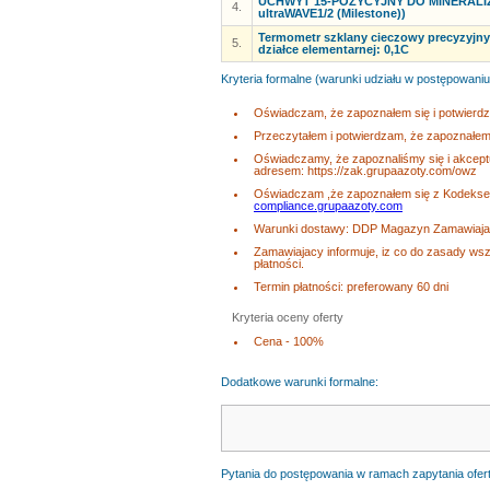
UCHWYT 15-POZYCYJNY DO MINERALIZA
4.
ultraWAVE1/2 (Milestone))
Termometr szklany cieczowy precyzyjny 
5.
działce elementarnej: 0,1C
Kryteria formalne (warunki udziału w postępowaniu
Oświadczam, że zapoznałem się i potwierd
Przeczytałem i potwierdzam, że zapoznałem 
Oświadczamy, że zapoznaliśmy się i akcep
adresem: https://zak.grupaazoty.com/owz
Oświadczam ,że zapoznałem się z Kodeksem
compliance.grupaazoty.com
Warunki dostawy: DDP Magazyn Zamawiajac
Zamawiajacy informuje, iz co do zasady wsz
płatności.
Termin płatności: preferowany 60 dni
Kryteria oceny oferty
Cena - 100%
Dodatkowe warunki formalne:
Pytania do postępowania w ramach zapytania ofer