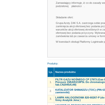
Zamawiający informuje, iż co do zasady w
podzielonej
płatności
.
Składanie ofert:
Grupa Azoty ZAK S.A. zastrzega sobie praw
zamknięcia akcji ofertowej bez podania prz
warunków akcji ofertowej określonych w z
ofertowej bez podania przyczyny. Wybrana
zamówienia lub po zawarciu umowy w formi
W kwestiach obsługi Platformy Logintrade p
Produkty:
Lp.
Nazwa produktu
FILTR GAZU NOŚNEGO CP 17973 (Gas Cl
1.
Pressure 15BAR/219PSI. Do chromatogr
fab.CN2045A148)
KATALIZATOR SHIMADZU (TOC) (PIN 638
2.
zamienniki)
LAMPA HALOGENOWA 820-60267-P (do s
3.
firmy Analytik Jena )