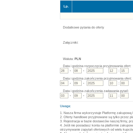
Lp.
Dodatkowe pytania do oferty
Załączniki:
Waluta:
PLN
Data i godzina rozpoczęcia przyjmowania ofert:
-
-
:
Data i godzina zakończenia przyjmowania ofert:
-
-
:
Data i godzina zakończenia zadawania pytań:
-
-
:
Uwaga:
1. Nasza firma wykorzystuje Platformę zakupową 
2. Oferty handlowe przyjmowane są tylko przez p
3. Rejestracja w bazie dostawców naszej firmy, pr
4. Jeśli nie posiadasz konta na platformie zakupo
otrzymywanie zapytań ofertowych od wielu kupcó