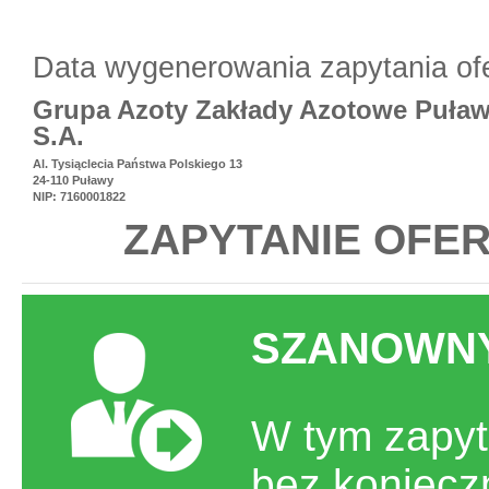
Data wygenerowania zapytania of
Grupa Azoty Zakłady Azotowe Puła
S.A.
Al. Tysiąclecia Państwa Polskiego 13
24-110 Puławy
NIP: 7160001822
ZAPYTANIE OFER
SZANOWNY
W tym zapyt
bez koniecz