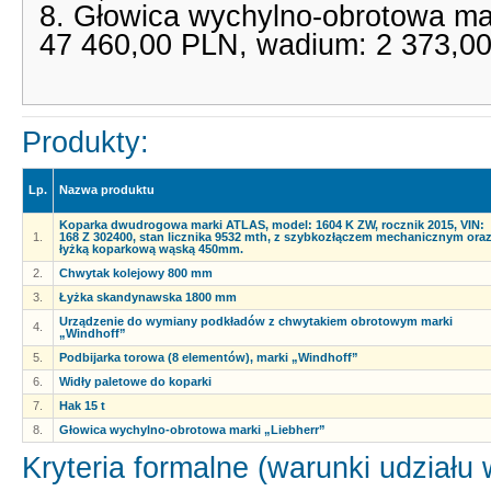
8. Głowica wychylno-obrotowa mar
47 460,00 PLN, wadium: 2 373,0
Produkty:
Lp.
Nazwa produktu
Koparka dwudrogowa marki ATLAS, model: 1604 K ZW, rocznik 2015, VIN:
1.
168 Z 302400, stan licznika 9532 mth, z szybkozłączem mechanicznym ora
łyżką koparkową wąską 450mm.
2.
Chwytak kolejowy 800 mm
3.
Łyżka skandynawska 1800 mm
Urządzenie do wymiany podkładów z chwytakiem obrotowym marki
4.
„Windhoff”
5.
Podbijarka torowa (8 elementów), marki „Windhoff”
6.
Widły paletowe do koparki
7.
Hak 15 t
8.
Głowica wychylno-obrotowa marki „Liebherr”
Kryteria formalne (warunki udziału