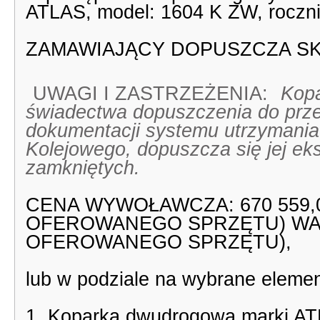
ATLAS, model: 1604 K ZW, roczni
ZAMAWIAJĄCY DOPUSZCZA SK
UWAGI I ZASTRZEŻENIA:
Kop
świadectwa dopuszczenia do prze
dokumentacji systemu utrzymani
Kolejowego, dopuszcza się jej eks
zamkniętych.
CENA WYWOŁAWCZA: 670 559,
OFEROWANEGO SPRZĘTU) WADI
OFEROWANEGO SPRZĘTU),
lub w podziale na wybrane elemen
1. Koparka dwudrogowa marki AT