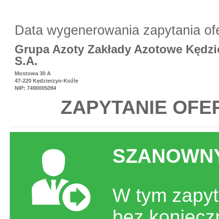
Data wygenerowania zapytania of
Grupa Azoty Zakłady Azotowe Kędzi
S.A.
Mostowa 30 A
47-220 Kędzierzyn-Koźle
NIP: 7490005094
ZAPYTANIE OFE
SZANOWNY
W tym zapyt
bez koniecz