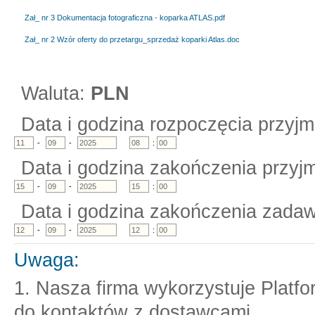
Zał_ nr 3 Dokumentacja fotograficzna - koparka ATLAS.pdf
Zał_ nr 2 Wzór oferty do przetargu_sprzedaż koparki Atlas.doc
Waluta:
PLN
Data i godzina rozpoczęcia przyjm
-
-
:
Data i godzina zakończenia przyjm
-
-
:
Data i godzina zakończenia zadaw
-
-
:
Uwaga:
1. Nasza firma wykorzystuje Platf
do kontaktów z dostawcami.