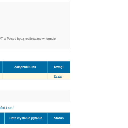
AT w Polsce będą realizowane w formule
Załącznik/Link
Uwagi
Czytaj
ci 1 szt."
Data wysłania pytania
Status