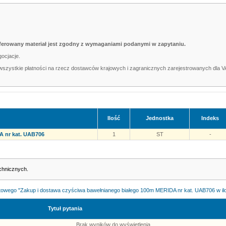
 oferowany materiał jest zgodny z wymaganiami podanymi w zapytaniu.
ocjacje.
 wszystkie płatności na rzecz dostawców krajowych i zagranicznych zarejestrowanych dla V
Ilość
Jednostka
Indeks
A nr kat. UAB706
1
ST
-
chnicznych.
towego "Zakup i dostawa czyściwa bawełnianego białego 100m MERIDA nr kat. UAB706 w iloś
Tytuł pytania
Brak wyników do wyświetlenia