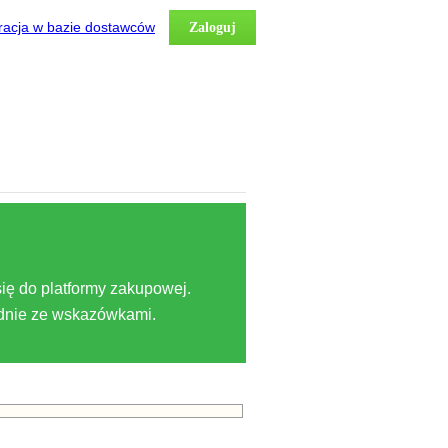
racja w bazie dostawców
Zaloguj
ię do platformy zakupowej.
odnie ze wskazówkami.