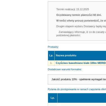
Termin realizacji: 15.12.2025
Oczekiwany termin płatności 60 dni.
W treści oferty proszę potwierdzić, że
Drugim etapem wyboru Dostawcy będą neg
Zamawiający informuje, iż co do zasady
podzielonej płatności.
Produkty:
Lp.
Nazwa produktu
1.
Czyściwo bawełniane białe 100m MERID
Dodatkowe warunki formalne:
Jakość produktu 10% - spełnienie wymagań te
Pytania do postępowania w ramach zapytania ofer
Lp.