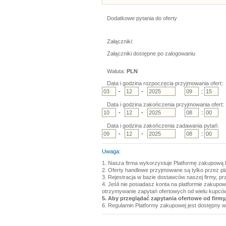
Dodatkowe pytania do oferty
Załączniki:
Załączniki dostępne po zalogowaniu
Waluta:
PLN
Data i godzina rozpoczęcia przyjmowania ofert:
-
-
:
Data i godzina zakończenia przyjmowania ofert:
-
-
:
Data i godzina zakończenia zadawania pytań:
-
-
:
Uwaga:
1. Nasza firma wykorzystuje Platformę zakupową 
2. Oferty handlowe przyjmowane są tylko przez p
3. Rejestracja w bazie dostawców naszej firmy, pr
4. Jeśli nie posiadasz konta na platformie zakupo
otrzymywanie zapytań ofertowych od wielu kupcó
5. Aby przeglądać zapytania ofertowe od firmy,
6. Regulamin Platformy zakupowej jest dostępny w