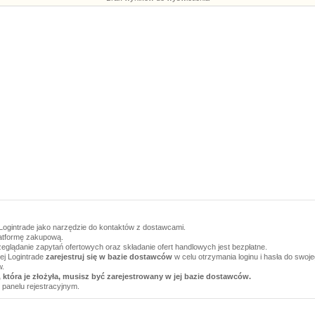
Logintrade jako narzędzie do kontaktów z dostawcami.
latformę zakupową.
zeglądanie zapytań ofertowych oraz składanie ofert handlowych jest bezpłatne.
wej Logintrade
zarejestruj się w bazie dostawców
w celu otrzymania loginu i hasła do swoj
w.
 która je złożyła, musisz być zarejestrowany w jej bazie dostawców.
 panelu rejestracyjnym.