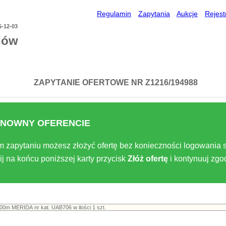
Regulamin
Zapytania
Aukcje
Rejest
5-12-03
nów
ZAPYTANIE OFERTOWE NR Z1216/194988
NOWNY OFERENCIE
m zapytaniu możesz złożyć ofertę bez konieczności logowania s
ij na końcu poniższej karty przycisk
Złóż ofertę
i kontynuuj zg