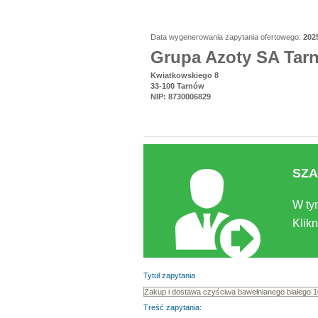
Data wygenerowania zapytania ofertowego:
202
Grupa Azoty SA Tar
Kwiatkowskiego 8
33-100 Tarnów
NIP: 8730006829
SZA
W ty
Klikn
Tytuł zapytania
Treść zapytania: