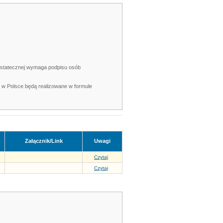
y ostatecznej wymaga podpisu osób
 w Polsce będą realizowane w formule
Załącznik/Link
Uwagi
Czytaj
Czytaj