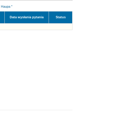
 Haupa "
Data wysłania pytania
Status