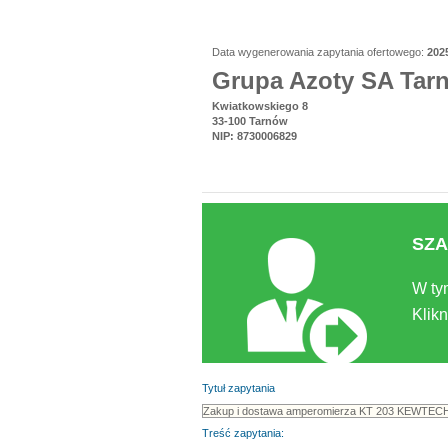
Data wygenerowania zapytania ofertowego:
202
Grupa Azoty SA Tar
Kwiatkowskiego 8
33-100 Tarnów
NIP: 8730006829
SZA
W ty
Klikn
Tytuł zapytania
Treść zapytania: