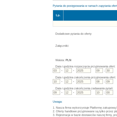
Pytania do postępowania w ramach zapytania ofe
Lp.
Dodatkowe pytania do oferty
Załączniki:
Waluta:
PLN
Data i godzina rozpoczęcia przyjmowania ofert:
-
-
:
Data i godzina zakończenia przyjmowania ofert:
-
-
:
Data i godzina zakończenia zadawania pytań:
-
-
:
Uwaga:
1. Nasza firma wykorzystuje Platformę zakupową 
2. Oferty handlowe przyjmowane są tylko przez p
3. Rejestracja w bazie dostawców naszej firmy, pr