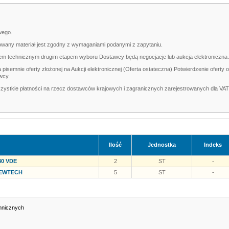
wego.
erowany materiał jest zgodny z wymaganiami podanymi z zapytaniu.
lędem technicznym drugim etapem wyboru Dostawcy będą negocjacje lub aukcja elektroniczna.
pisemnie oferty złożonej na Aukcji elektronicznej (Oferta ostateczna).Potwierdzenie ofert
wcy.
szystkie płatności na rzecz dostawców krajowych i zagranicznych zarejestrowanych dla VAT
Ilość
Jednostka
Indeks
80 VDE
2
ST
-
KEWTECH
5
ST
-
hnicznych