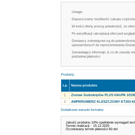
Uwaga:
Dopuszczamy możliwość zakupu częścio
W treści oferty proszę potwierdzić, że of
Po weryfikacji i akceptacji ofert pod wzg
Dostawcy zobowiązani są do potwierdzenia 
upoważnionych do reprezentowania Dosta
Zamawiający informuje, iż co do zasady w
podzielnej płatności.
Produkty:
Lp.
Nazwa produktu
1.
Zestaw śrubokrętów PLUS HAUPA 1019
2.
AMPEROMIERZ KLESZCZOWY KT203 
Dodatkowe warunki formalne:
Jakość produktu 10%-spełnienie wymagań tec
Termin realizacji - 15.12.2025
Oczekiwany termin płatności 60 dni