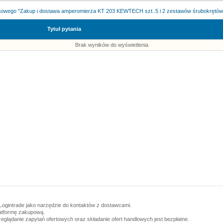
rtowego "Zakup i dostawa amperomierza KT 203 KEWTECH szt..5 i 2 zestawów śrubokrętów
Tytuł pytania
Brak wyników do wyświetlenia
Logintrade jako narzędzie do kontaktów z dostawcami.
latformę zakupową.
zeglądanie zapytań ofertowych oraz składanie ofert handlowych jest bezpłatne.