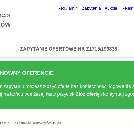
Regulamin
Zapytania
Aukcje
Rejest
5-12-03
nów
ZAPYTANIE OFERTOWE NR Z1715/199838
NOWNY OFERENCIE
m zapytaniu możesz złożyć ofertę bez konieczności logowania s
ij na końcu poniższej karty przycisk
Złóż ofertę
i kontynuuj zg