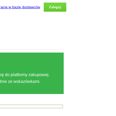
racja w bazie dostawców
Zaloguj
ię do platformy zakupowej.
odnie ze wskazówkami.