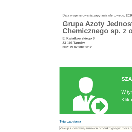
Data wygenerowania zapytania ofertowego:
202
Grupa Azoty Jednos
Chemicznego sp. z o
E. Kwiatkowskiego 8
33-101 Tarnów
NIP: PL8730013812
SZA
W ty
Klikn
Tytuł zapytania