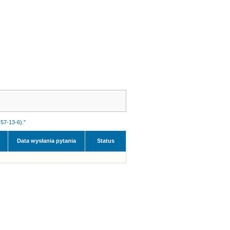
57-13-6)."
Data wysłania pytania
Status