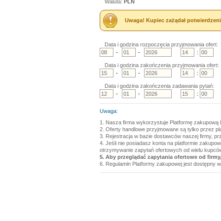
Waluta:
PLN
Uwaga! Kupiec zażądał potwierdzeni
Data i godzina rozpoczęcia przyjmowania ofert:
-
-
:
Data i godzina zakończenia przyjmowania ofert:
-
-
:
Data i godzina zakończenia zadawania pytań:
-
-
:
Uwaga:
1. Nasza firma wykorzystuje Platformę zakupową 
2. Oferty handlowe przyjmowane są tylko przez p
3. Rejestracja w bazie dostawców naszej firmy, pr
4. Jeśli nie posiadasz konta na platformie zakupo
otrzymywanie zapytań ofertowych od wielu kupcó
5. Aby przeglądać zapytania ofertowe od firmy,
6. Regulamin Platformy zakupowej jest dostępny w