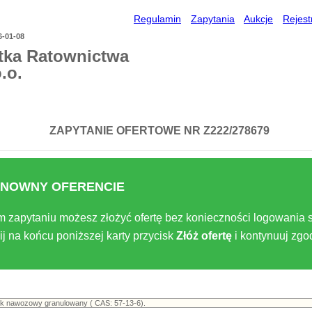
Regulamin
Zapytania
Aukcje
Rejest
6-01-08
tka Ratownictwa
.o.
ZAPYTANIE OFERTOWE NR Z222/278679
NOWNY OFERENCIE
m zapytaniu możesz złożyć ofertę bez konieczności logowania s
ij na końcu poniższej karty przycisk
Złóż ofertę
i kontynuuj zg