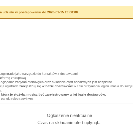
a udziału w postępowaniu do 2026-01-15 13:00:00
Logintrade jako narzędzie do kontaktów z dostawcami.
latformę zakupową.
zeglądanie zapytań ofertowych oraz składanie ofert handlowych jest bezpłatne.
wej Logintrade
zarejestruj się w bazie dostawców
w celu otrzymania loginu i hasła do swoj
w.
 która je złożyła, musisz być zarejestrowany w jej bazie dostawców.
 panelu rejestracyjnym.
Ogłoszenie nieaktualne
Czas na składanie ofert upłynął...