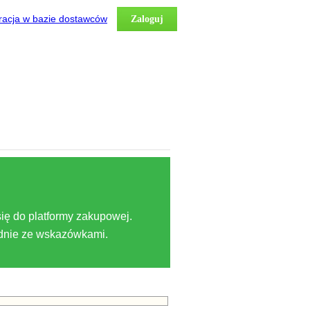
racja w bazie dostawców
Zaloguj
ię do platformy zakupowej.
odnie ze wskazówkami.