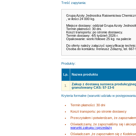
Treść zapytania:
Grupa Azoty Jednostka Ratownictwa Chemiczne
, w ilości 24 000 kg.
Miejsce dostawy: oddział Grupa Azoty Jednost
Termin płatności: 30 dni.
Koszt transportu: po stronie dostawcy.
Termin dostawy: 4/5 tydzień 2026 r.
Opakowanie: worki foliowe 25 kg na palecie
Do oferty należy załączyć specyfikację techni
Osoba do kontaktu: Ireneusz Żelazny, tel. 66
Produkty:
Lp.
Nazwa produktu
Zakup z dostawą surowca produkcyjne
1.
granulowany CAS: 57-13-6
Kryteria formalne (warunki udziału w postępowaniu
Termin płatności: 30 dni
Koszt transportu: po stronie dostawcy
Przeczytałem i potwierdzam, że zapoznałem 
Oświadczamy, że zapoznaliśmy się i akcep
warunki zakupu i sprzedaży
Oświadczam ,że zapoznałem się z Kodeksem