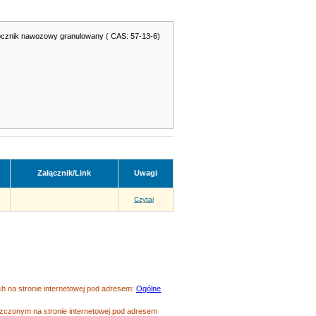
ocznik nawozowy granulowany ( CAS: 57-13-6)
Załącznik/Link
Uwagi
Czytaj
 na stronie internetowej pod adresem:
Ogólne
czonym na stronie internetowej pod adresem