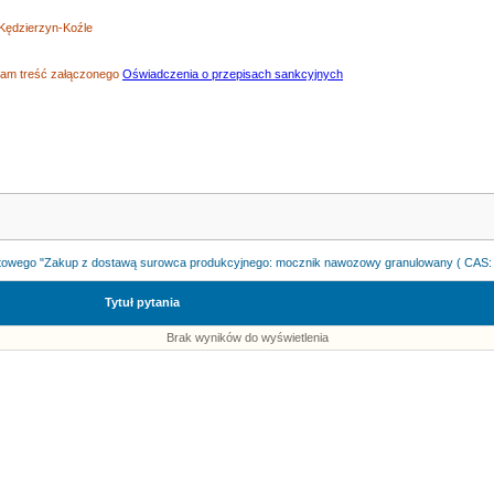
 Kędzierzyn-Koźle
zam treść załączonego
Oświadczenia o przepisach sankcyjnych
rtowego "Zakup z dostawą surowca produkcyjnego: mocznik nawozowy granulowany ( CAS: 
Tytuł pytania
Brak wyników do wyświetlenia