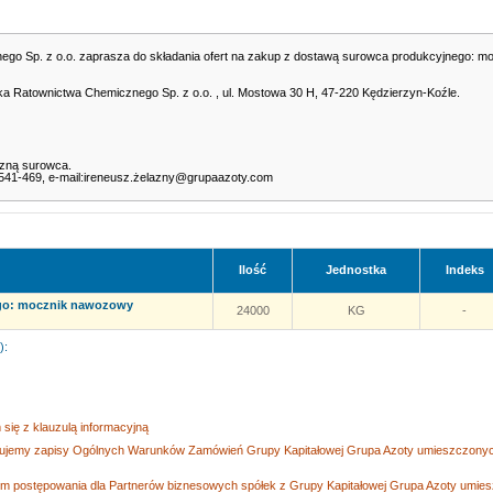
go Sp. z o.o. zaprasza do składania ofert na zakup z dostawą surowca produkcyjnego: m
ka Ratownictwa Chemicznego Sp. z o.o. , ul. Mostowa 30 H, 47-220 Kędzierzyn-Koźle.
czną surowca.
7-541-469, e-mail:ireneusz.żelazny@grupaazoty.com
Ilość
Jednostka
Indeks
go: mocznik nawozowy
24000
KG
-
):
się z klauzulą informacyjną
tujemy zapisy Ogólnych Warunków Zamówień Grupy Kapitałowej Grupa Azoty umieszczonych
 postępowania dla Partnerów biznesowych spółek z Grupy Kapitałowej Grupa Azoty umiesz