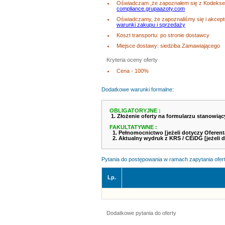
Oświadczam ,że zapoznałem się z Kodeksem
compliance.grupaazoty.com
Oświadczamy, że zapoznaliśmy się i akcep
warunki zakupu i sprzedaży
Koszt transportu: po stronie dostawcy
Miejsce dostawy: siedziba Zamawiającego
Kryteria oceny oferty
Cena - 100%
Dodatkowe warunki formalne:
OBLIGATORYJNE :
1. Złożenie oferty na formularzu stanowiąc
FAKULTATYWNE :
1. Pełnomocnictwo [jeżeli dotyczy Oferent
2. Aktualny wydruk z KRS / CEiDG [jeżeli d
Pytania do postępowania w ramach zapytania ofer
Lp.
Dodatkowe pytania do oferty