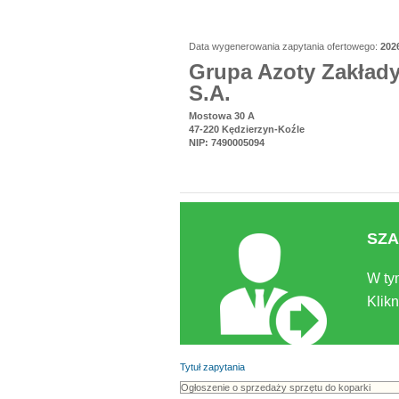
Data wygenerowania zapytania ofertowego:
202
Grupa Azoty Zakład
S.A.
Mostowa 30 A
47-220 Kędzierzyn-Koźle
NIP: 7490005094
SZA
W ty
Klikn
Tytuł zapytania