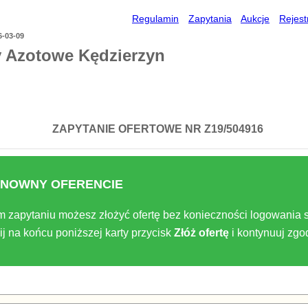
Regulamin
Zapytania
Aukcje
Rejest
6-03-09
y Azotowe Kędzierzyn
ZAPYTANIE OFERTOWE NR Z19/504916
NOWNY OFERENCIE
m zapytaniu możesz złożyć ofertę bez konieczności logowania s
ij na końcu poniższej karty przycisk
Złóż ofertę
i kontynuuj zg