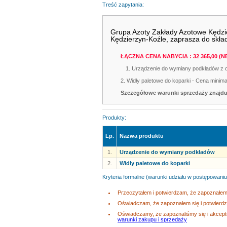
Treść zapytania:
Grupa Azoty Zakłady Azotowe Kędzier
Kędzierzyn-Koźle, zaprasza do skład
ŁĄCZNA CENA NABYCIA : 32 365,00 (N
1. Urządzenie do wymiany podkładów z c
2. Widły paletowe do koparki - Cena minima
Szczegółowe warunki sprzedaży znajduj
Produkty:
Lp.
Nazwa produktu
1.
Urządzenie do wymiany podkładów
2.
Widły paletowe do koparki
Kryteria formalne (warunki udziału w postępowaniu
Przeczytałem i potwierdzam, że zapoznałem 
Oświadczam, że zapoznałem się i potwierd
Oświadczamy, że zapoznaliśmy się i akcep
warunki zakupu i sprzedaży