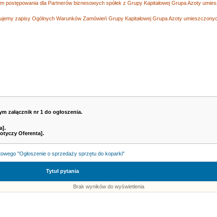
 postępowania dla Partnerów biznesowych spółek z Grupy Kapitałowej Grupa Azoty umiesz
tujemy zapisy Ogólnych Warunków Zamówień Grupy Kapitałowej Grupa Azoty umieszczonych
ym załącznik nr 1 do ogłoszenia.
a].
otyczy Oferenta].
towego "Ogłoszenie o sprzedaży sprzętu do koparki"
Tytuł pytania
Brak wyników do wyświetlenia