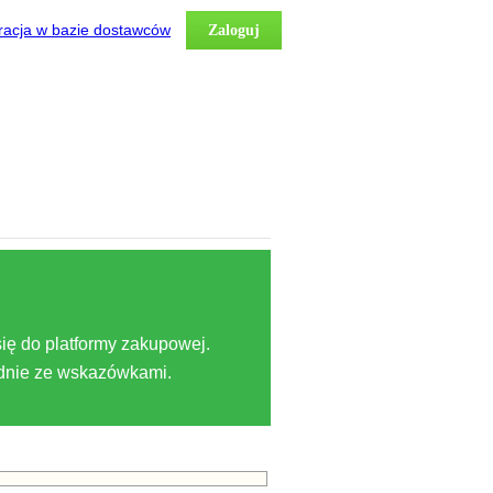
racja w bazie dostawców
Zaloguj
ię do platformy zakupowej.
odnie ze wskazówkami.