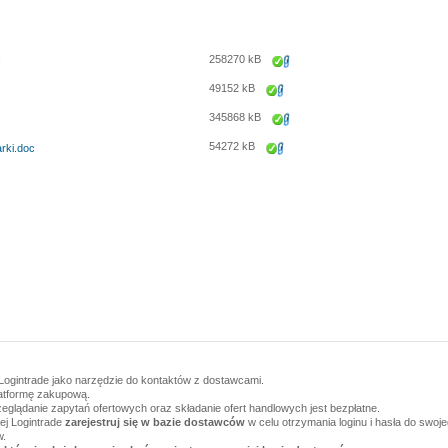
258270 kB
Zapisz
49152 kB
Zapisz
345868 kB
Zapisz
54272 kB
rki.doc
Zapisz
Logintrade jako narzędzie do kontaktów z dostawcami.
latformę zakupową.
zeglądanie zapytań ofertowych oraz składanie ofert handlowych jest bezpłatne.
wej Logintrade
zarejestruj się w bazie dostawców
w celu otrzymania loginu i hasła do swoj
w.