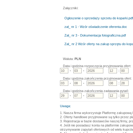
Załączniki:
Ogłoszenie o sprzedaży sprzetu do koparki.pdf
zał_ nr 1 - Wzór oświadczenie oferenta.doc
Zał_ nr 3 - Dokumentacja fotograficzna.pdf
Zał_ nr 2 Wzór oferty na zakup sprzętu do kopa
Waluta:
PLN
Data i godzina rozpoczęcia przyjmowania ofert:
-
-
:
Data i godzina zakończenia przyjmowania ofert:
-
-
:
Data i godzina zakończenia zadawania pytań:
-
-
:
Uwaga:
1. Nasza firma wykorzystuje Platformę zakupową 
2. Oferty handlowe przyjmowane są tylko przez p
3. Rejestracja w bazie dostawców naszej firmy, pr
4. Jeśli nie posiadasz konta na platformie zakupo
otrzymywanie zapytań ofertowych od wielu kupcó