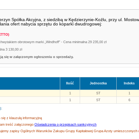
zyn Spółka Akcyjna, z siedzibą w Kędzierzynie-Koźlu, przy ul. Mostowe
ania ofert nabycia
sprzętu do koparki dwudrogowej:
ETTO)
hwytakiem obrotowym marki „Windhoff” - Cena minimalna 29 235,00 zł
lna 3 130,00 zł
ą się w załączonym ogłoszeniu o sprzedaży.
Ilość
Jednostka
Indeks
1
ST
1
1
ST
6
):
się z klauzulą informacyjną
zam treść załączonego
Oświadczenia o przepisach sankcyjnych
tujemy zapisy Ogólnych Warunków Zakupu Grupy Kapitałowej Grupa Azoty umieszczonych na