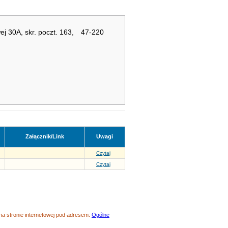
j 30A, skr. poczt. 163,
47-220
Załącznik/Link
Uwagi
Czytaj
Czytaj
 stronie internetowej pod adresem:
Ogólne