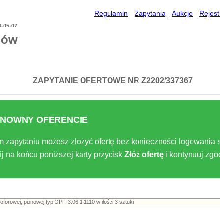
Regulamin
Zapytania
Aukcje
Rejest
6-05-07
nów
ZAPYTANIE OFERTOWE NR Z2202/337367
NOWNY OFERENCIE
m zapytaniu możesz złożyć ofertę bez konieczności logowania s
ij na końcu poniższej karty przycisk
Złóż ofertę
i kontynuuj zg