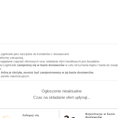
Logintrade jako narzędzie do kontaktów z dostawcami.
latformę zakupową.
zeglądanie zapytań ofertowych oraz składanie ofert handlowych jest bezpłatne.
wej Logintrade
zarejestruj się w bazie dostawców
w celu otrzymania loginu i hasła do swoj
w.
 która je złożyła, musisz być zarejestrowany w jej bazie dostawców.
 panelu rejestracyjnym.
Ogłoszenie nieaktualne
Czas na składanie ofert upłynął...