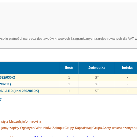
ystkie płatności na rzecz dostawców krajowych i zagranicznych zarejestrowanych dla VAT 
Ilość
Jednostka
Indeks
692/030K)
1
ST
-
2/020K)
1
ST
-
.1.1110 (kod 2692/010K)
1
ST
-
):
się z klauzulą informacyjną
tujemy zapisy Ogólnych Warunków Zakupu Grupy Kapitałowej Grupa Azoty umieszczonych na