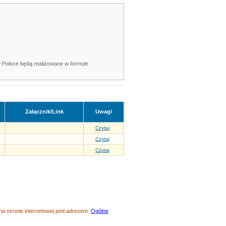
w Polsce będą realizowane w formule
Załącznik/Link
Uwagi
Czytaj
Czytaj
Czytaj
 stronie internetowej pod adresem:
Ogólne