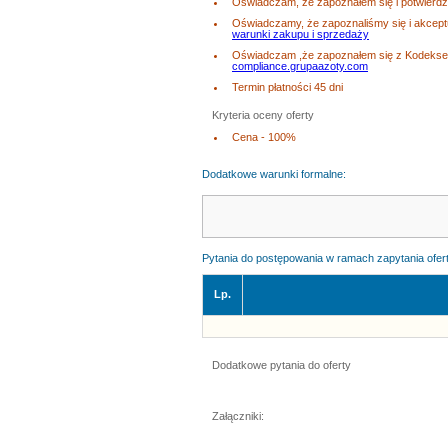
Oświadczam, że zapoznałem się i potwierd
Oświadczamy, że zapoznaliśmy się i akcep
warunki zakupu i sprzedaży
Oświadczam ,że zapoznałem się z Kodeksem
compliance.grupaazoty.com
Termin płatności 45 dni
Kryteria oceny oferty
Cena - 100%
Dodatkowe warunki formalne:
Pytania do postępowania w ramach zapytania ofert
Lp.
Dodatkowe pytania do oferty
Załączniki: