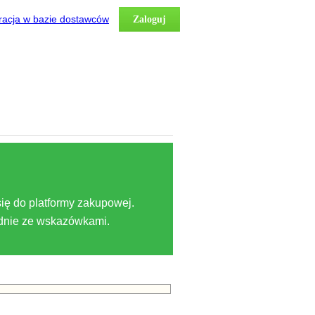
racja w bazie dostawców
Zaloguj
ię do platformy zakupowej.
odnie ze wskazówkami.