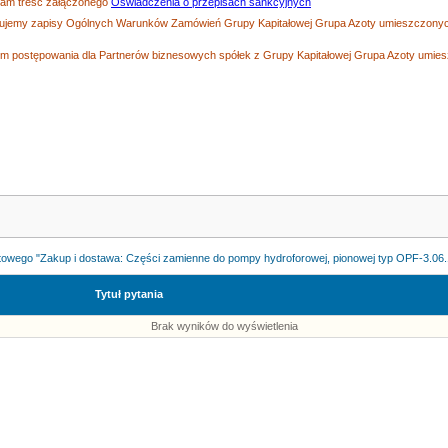
zam treść załączonego
Oświadczenia o przepisach sankcyjnych
tujemy zapisy Ogólnych Warunków Zamówień Grupy Kapitałowej Grupa Azoty umieszczonych
 postępowania dla Partnerów biznesowych spółek z Grupy Kapitałowej Grupa Azoty umiesz
owego "Zakup i dostawa: Części zamienne do pompy hydroforowej, pionowej typ OPF-3.06.1.
Tytuł pytania
Brak wyników do wyświetlenia