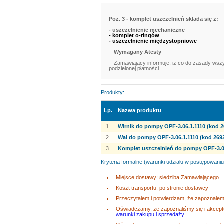
Poz. 3 - komplet uszczelnień składa się z:
- uszczelnienie mechaniczne
- komplet o-ringów
- uszczelnienie międzystopniowe
Wymagany Atesty
Zamawiający informuje, iż co do zasady wsz
podzielonej płatności.
Produkty:
Lp.
Nazwa produktu
1.
Wirnik do pompy OPF-3.06.1.1110 (kod 2
2.
Wał do pompy OPF-3.06.1.1110 (kod 269
3.
Komplet uszczelnień do pompy OPF-3.06
Kryteria formalne (warunki udziału w postępowaniu
Miejsce dostawy: siedziba Zamawiającego
Koszt transportu: po stronie dostawcy
Przeczytałem i potwierdzam, że zapoznałem 
Oświadczamy, że zapoznaliśmy się i akcep
warunki zakupu i sprzedaży