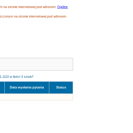
 na stronie internetowej pod adresem:
Ogólne
czonym na stronie internetowej pod adresem
1110 w ilości 3 sztuki"
Data wysłania pytania
Status