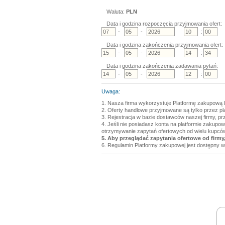
Waluta:
PLN
Data i godzina rozpoczęcia przyjmowania ofert:
-
-
:
Data i godzina zakończenia przyjmowania ofert:
-
-
:
Data i godzina zakończenia zadawania pytań:
-
-
:
Uwaga:
1. Nasza firma wykorzystuje Platformę zakupową 
2. Oferty handlowe przyjmowane są tylko przez p
3. Rejestracja w bazie dostawców naszej firmy, pr
4. Jeśli nie posiadasz konta na platformie zakupo
otrzymywanie zapytań ofertowych od wielu kupcó
5. Aby przeglądać zapytania ofertowe od firmy,
6. Regulamin Platformy zakupowej jest dostępny w