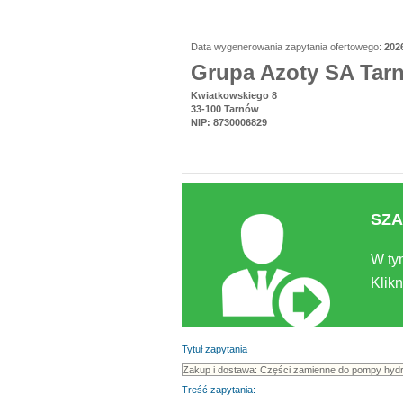
Data wygenerowania zapytania ofertowego:
202
Grupa Azoty SA Tar
Kwiatkowskiego 8
33-100 Tarnów
NIP: 8730006829
SZA
W ty
Klikn
Tytuł zapytania
Treść zapytania: