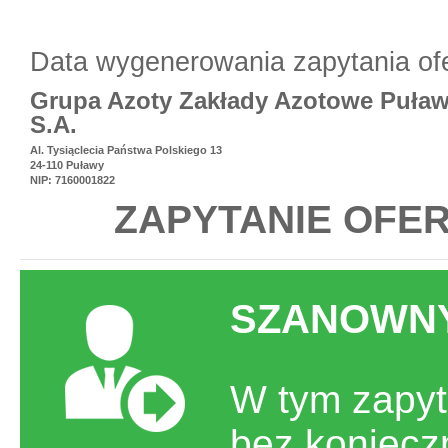
Data wygenerowania zapytania of
Grupa Azoty Zakłady Azotowe Puła
S.A.
Al. Tysiąclecia Państwa Polskiego 13
24-110 Puławy
NIP: 7160001822
ZAPYTANIE OFER
SZANOWNY
W tym zapyt
bez koniecz