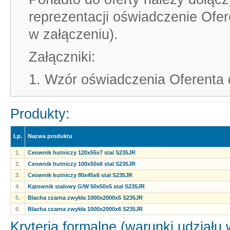
reprezentacji oświadczenie Ofer
w załączeniu).
Załączniki:
1. Wzór oświadczenia Oferenta d
Produkty:
Lp.
Nazwa produktu
1.
Ceownik hutniczy 120x55x7 stal S235JR
2.
Ceownik hutniczy 100x50x6 stal S235JR
3.
Ceownik hutniczy 80x45x6 stal S235JR
4.
Kątownik stalowy G/W 50x50x5 stal S235JR
5.
Blacha czarna zwykła 1000x2000x5 S235JR
6.
Blacha czarna zwykła 1000x2000x6 S235JR
Kryteria formalne (warunki udziału