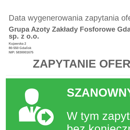
Data wygenerowania zapytania of
Grupa Azoty Zakłady Fosforowe Gd
sp. z o.o.
Kujawska 2
80-550 Gdańsk
NIP: 5830001675
ZAPYTANIE OFER
SZANOWNY
W tym zapyt
bez koniecz