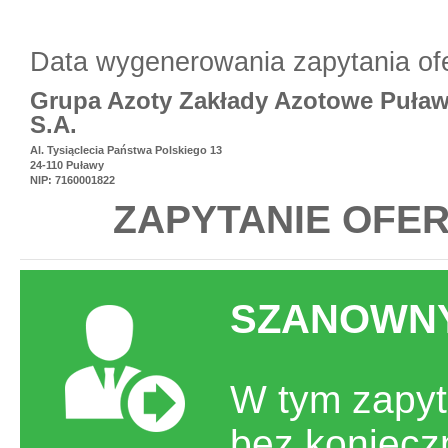
Data wygenerowania zapytania of
Grupa Azoty Zakłady Azotowe Puła
S.A.
Al. Tysiąclecia Państwa Polskiego 13
24-110 Puławy
NIP: 7160001822
ZAPYTANIE OFER
SZANOWNY
W tym zapyt
bez koniecz