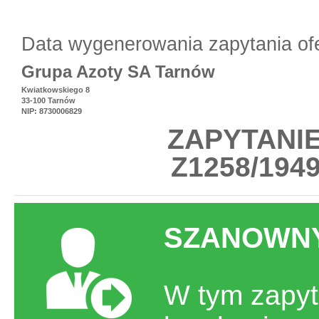
Data wygenerowania zapytania of
Grupa Azoty SA Tarnów
Kwiatkowskiego 8
33-100 Tarnów
NIP: 8730006829
ZAPYTANI
Z1258/1949
SZANOWNY
W tym zapyt