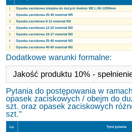
1.
Opaska zaciskowa /obejma do dużych średnic W2 L:50-120/9mm
2.
Opaska zaciskowa 25-40 materiał W5
3.
Opaska zaciskowa 8-12 materiał W2
4.
Opaska zaciskowa 12-22 materiał W2
5.
Opaska zaciskowa 16-27 materiał W2
6.
Opaska zaciskowa 25-40 materiał W2
7.
Opaska zaciskowa 40-60 materiał W2
Dodatkowe warunki formalne:
Jakość produktu 10% - spełnieni
Pytania do postępowania w ramach
opasek zaciskowych / obejm do du
szt. oraz opasek zaciskowych różn
szt."
Lp.
Tytuł pytania