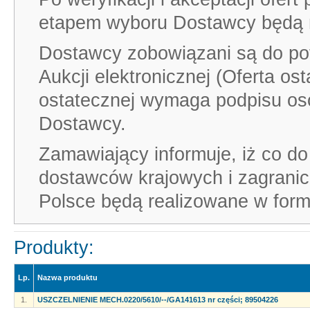
etapem wyboru Dostawcy będą ne
Dostawcy zobowiązani są do pot
Aukcji elektronicznej (Oferta os
ostatecznej wymaga podpisu os
Dostawcy.
Zamawiający informuje, iż co do
dostawców krajowych i zagrani
Polsce będą realizowane w formu
Produkty:
Lp.
Nazwa produktu
1.
USZCZELNIENIE MECH.0220/5610/--/GA141613 nr części; 89504226