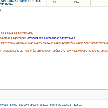
del Forto 2.0 indeks 01-010966
20
PAA
-
20345:2011
):
się z klauzulą informacyjną
zam treść załączonego
Oświadczenia o przepisach sankcyjnych
tujemy zapisy Ogólnych Warunków Zamówień Grupy Kapitałowej Grupa Azoty umieszczonych
 postępowania dla Partnerów biznesowych spółek z Grupy Kapitałowej Grupa Azoty umiesz
towego "Zakup i dostawa obuwie robocze i ochronne czesc 3 - 526 szt "