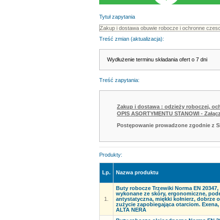
Tytuł zapytania
Treść zmian (aktualizacja):
Wydłużenie terminu składania ofert o 7 dni
Treść zapytania:
Zakup i dostawa : odzieży roboczej, o
OPIS ASORTYMENTU STANOWI - Załączn
Postępowanie prowadzone zgodnie z S
Produkty:
Lp.
Nazwa produktu
Buty robocze Trzewiki Norma EN 20347,
wykonane ze skóry, ergonomiczne, pod
1.
antystatyczna, miękki kołnierz, dobrze
zużycie zapobiegająca otarciom. Exena
ALTA NERA