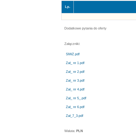
Lp.
Dodatkowe pytania do oferty
Załączniki:
SIWZ.pdf
Zał_ nr 1.pdf
Zał_ nr 2.pdf
Zał_ nr 3.pdf
Zał_ nr 4.pdf
Zał_ nr 5_.pdf
Zał_ nr 6.pdf
Zał_7_3.pdf
Waluta:
PLN