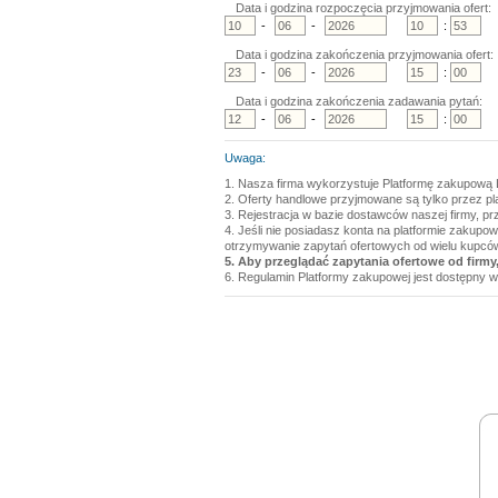
Data i godzina rozpoczęcia przyjmowania ofert:
-
-
:
Data i godzina zakończenia przyjmowania ofert:
-
-
:
Data i godzina zakończenia zadawania pytań:
-
-
:
Uwaga:
1. Nasza firma wykorzystuje Platformę zakupową 
2. Oferty handlowe przyjmowane są tylko przez p
3. Rejestracja w bazie dostawców naszej firmy, pr
4. Jeśli nie posiadasz konta na platformie zakupo
otrzymywanie zapytań ofertowych od wielu kupcó
5. Aby przeglądać zapytania ofertowe od firmy,
6. Regulamin Platformy zakupowej jest dostępny w