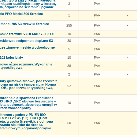
7, typ B klasyfikacja I, kategoria
iające stabilność stopy w kostce,
3
PAA
-
, odporna na ścieranie i pękanie
ie PPO Model 306 Strzelce
1
PAA
-
odel 705 S3 trzewiki Strzelce
255
PAA
-
mskie trzewiki S3 DEMAR 7-003 O1
10
PAA
-
mskie wodoodporne ocieplane S3
30
PAA
-
ocze zimowe męskie wodoodporne
5
PAA
-
102 kolor biały
10
PAA
-
owe różne rozmiary, Wykonanie
38
PAA
-
ntypoślizgowa
2
PAA
-
Buty gumowo-filcowe, podszewka z
orna na niskie temperatury, Norma
52
PAA
-
ria OB., podeszwa antypoślizgowa,
ochronne dla spawacza Producent
 S3 ,HRO ,SRC obuwie bezpieczne –
10
PAA
-
ięta, podnosek, absorbcja energii w
wierzch wodoodporny
chronne zgodne z PN-EN ISO
EN ISO 20345 (S3), HRO (Heat
ta, wysoka (trzewiki), z ochroną
60
PAA
-
taniu się iskier do środka.
mi aramidowymi (ognioodpornymi