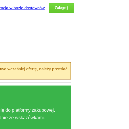
racja w bazie dostawców
Zaloguj
two wcześniej ofertę, należy przesłać
ię do platformy zakupowej.
odnie ze wskazówkami.