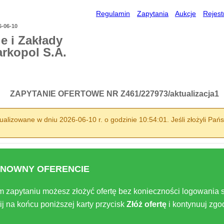
Regulamin
Zapytania
Aukcje
Rejest
6-06-10
e i Zakłady
arkopol S.A.
ZAPYTANIE OFERTOWE NR Z461/227973/aktualizacja1
alizowane w dniu 2026-06-10 r. o godzinie 10:54:01. Jeśli złożyli Pańs
NOWNY OFERENCIE
m zapytaniu możesz złożyć ofertę bez konieczności logowania s
ij na końcu poniższej karty przycisk
Złóż ofertę
i kontynuuj zg