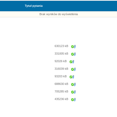
Tytuł pytania
Brak wyników do wyświetlenia
630123 kB
Zapisz
331005 kB
Zapisz
92026 kB
Zapisz
316039 kB
Zapisz
93203 kB
Zapisz
688630 kB
Zapisz
705285 kB
Zapisz
435236 kB
Zapisz