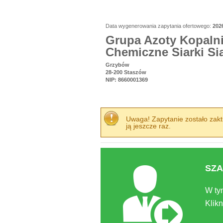
Data wygenerowania zapytania ofertowego:
202
Grupa Azoty Kopalni
Chemiczne Siarki Si
Grzybów
28-200 Staszów
NIP: 8660001369
Uwaga! Zapytanie zostało zaktu
ją jeszcze raz.
SZA
W ty
Klikn