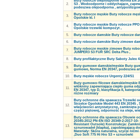
Buty robocze olejoodporne Norma EN 2034
2.
S3 . Wodoodporne i oddychające, zapewn
podeszwa olejoodporna , antypoślizgowa
Buty robocze męskie Buty robocze męsk
3.
Opolskie kl. I
Buty robocze męskie Buty robocze PPO M
4.
Opolskie trzewiki kompozyt ,
5.
Buty robocze damskie Buty robocze da
6.
Buty robocze damskie Buty zimowe da
Buty robocze męskie zimowe Buty rob
7.
JUMPER3 S3 FUR SRC Delta Plus ,
8.
Buty profilaktyczne Buty Saboty Julex 4
Buty gumowe damskie/męskie Buty gum
9.
gumowe, Norma EN 20347, podeszwa a
10.
Buty męskie robocze Urgenty 224/S1
Buty gumowo-filcowe damskie/męskie 
włókniny zapewniająca ciepło guma odp
11.
EN 20347, typ D, klasyfikacja II, katego
różne rozmiary
Buty ochronne dla spawacza Trzewiki 
Strzelce Opolskie Model 443 EN 20345 ,
12.
właściwości antystatyczne, zamknięta p
części piętowej, odporność na oleje, 
Buty ochronne dla spawacza Obuwie o
20345:2012 PN-EN ISO 20349-2:2017-10: 
Resistant Outsole) Konstrukcja: Zamknię
13.
sznurowadeł (klapka), zapobiegająca dos
Materiały: Skóra naturalna, szycie nić
,Duo Soft 775 Hi Hro S3 + sznurówki