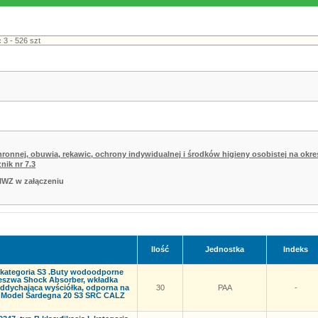
chronnej, obuwia, rękawic, ochrony indywidualnej i środków higieny osobistej na o
ik nr 7.3
IWZ w załączeniu
Ilość
Jednostka
Indeks
 kategoria S3 .Buty wodoodporne
eszwa Shock Absorber, wkładka
 oddychająca wyściółka, odporna na
30
PAA
-
, Model Sardegna 20 S3 SRC CALZ