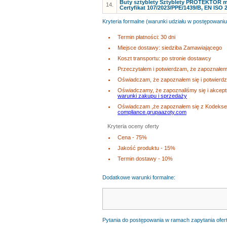
Buty sztyblety Sztyblety PROTEKTOR mo
14.
Certyfikat 107/2023/PPE/1439/B, EN ISO 
Kryteria formalne (warunki udziału w postępowaniu
Termin płatności: 30 dni
Miejsce dostawy: siedziba Zamawiającego
Koszt transportu: po stronie dostawcy
Przeczytałem i potwierdzam, że zapoznałem 
Oświadczam, że zapoznałem się i potwierd
Oświadczamy, że zapoznaliśmy się i akcep
warunki zakupu i sprzedaży
Oświadczam ,że zapoznałem się z Kodeksem
compliance.grupaazoty.com
Kryteria oceny oferty
Cena - 75%
Jakość produktu - 15%
Termin dostawy - 10%
Dodatkowe warunki formalne:
Pytania do postępowania w ramach zapytania ofer