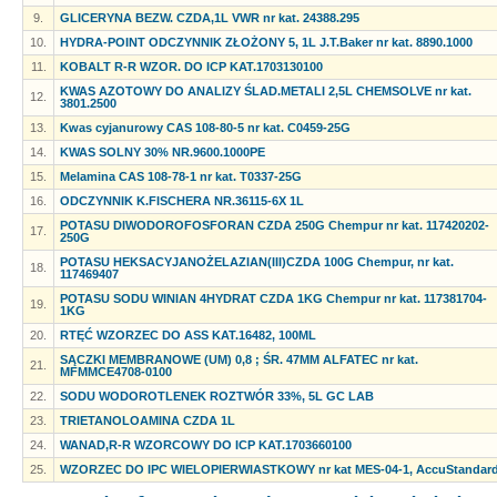
9.
GLICERYNA BEZW. CZDA,1L VWR nr kat. 24388.295
10.
HYDRA-POINT ODCZYNNIK ZŁOŻONY 5, 1L J.T.Baker nr kat. 8890.1000
11.
KOBALT R-R WZOR. DO ICP KAT.1703130100
KWAS AZOTOWY DO ANALIZY ŚLAD.METALI 2,5L CHEMSOLVE nr kat.
12.
3801.2500
13.
Kwas cyjanurowy CAS 108-80-5 nr kat. C0459-25G
14.
KWAS SOLNY 30% NR.9600.1000PE
15.
Melamina CAS 108-78-1 nr kat. T0337-25G
16.
ODCZYNNIK K.FISCHERA NR.36115-6X 1L
POTASU DIWODOROFOSFORAN CZDA 250G Chempur nr kat. 117420202-
17.
250G
POTASU HEKSACYJANOŻELAZIAN(III)CZDA 100G Chempur, nr kat.
18.
117469407
POTASU SODU WINIAN 4HYDRAT CZDA 1KG Chempur nr kat. 117381704-
19.
1KG
20.
RTĘĆ WZORZEC DO ASS KAT.16482, 100ML
SĄCZKI MEMBRANOWE (UM) 0,8 ; ŚR. 47MM ALFATEC nr kat.
21.
MFMMCE4708-0100
22.
SODU WODOROTLENEK ROZTWÓR 33%, 5L GC LAB
23.
TRIETANOLOAMINA CZDA 1L
24.
WANAD,R-R WZORCOWY DO ICP KAT.1703660100
25.
WZORZEC DO IPC WIELOPIERWIASTKOWY nr kat MES-04-1, AccuStandar