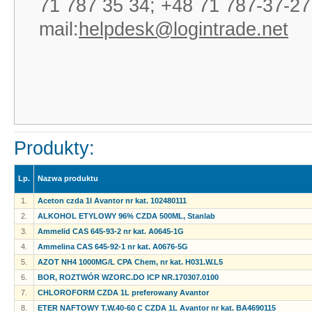
71 787 35 34; +48 71 787-37-27
mail:
helpdesk@logintrade.net
Produkty:
Lp.
Nazwa produktu
1.
Aceton czda 1l Avantor nr kat. 102480111
2.
ALKOHOL ETYLOWY 96% CZDA 500ML, Stanlab
3.
Ammelid CAS 645-93-2 nr kat. A0645-1G
4.
Ammelina CAS 645-92-1 nr kat. A0676-5G
5.
AZOT NH4 1000ΜG/L CPA Chem, nr kat. H031.W.L5
6.
BOR, ROZTWÓR WZORC.DO ICP NR.170307.0100
7.
CHLOROFORM CZDA 1L preferowany Avantor
8.
ETER NAFTOWY T.W.40-60 C CZDA 1L Avantor nr kat. BA4690115