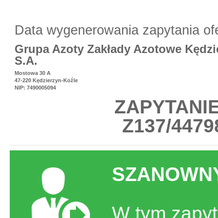
Data wygenerowania zapytania of
Grupa Azoty Zakłady Azotowe Kędzi
S.A.
Mostowa 30 A
47-220 Kędzierzyn-Koźle
NIP: 7490005094
ZAPYTANI
Z137/44798
SZANOWNY
W tym zapyt