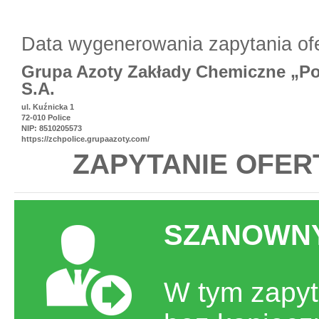
Data wygenerowania zapytania of
Grupa Azoty Zakłady Chemiczne „Po
S.A.
ul. Kuźnicka 1
72-010 Police
NIP: 8510205573
https://zchpolice.grupaazoty.com/
ZAPYTANIE OFER
SZANOWNY
W tym zapyt