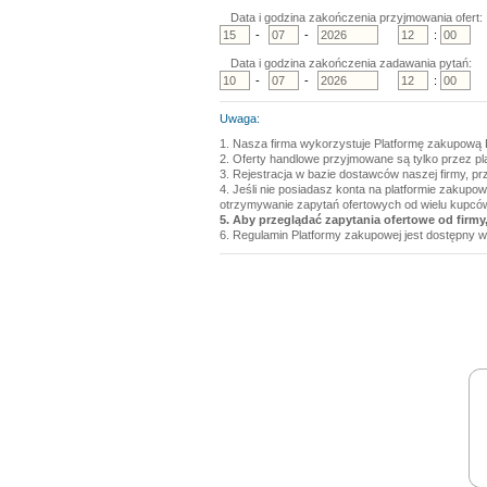
Data i godzina zakończenia przyjmowania ofert:
-
-
:
Data i godzina zakończenia zadawania pytań:
-
-
:
Uwaga:
1. Nasza firma wykorzystuje Platformę zakupową 
2. Oferty handlowe przyjmowane są tylko przez p
3. Rejestracja w bazie dostawców naszej firmy, pr
4. Jeśli nie posiadasz konta na platformie zakupo
otrzymywanie zapytań ofertowych od wielu kupcó
5. Aby przeglądać zapytania ofertowe od firmy,
6. Regulamin Platformy zakupowej jest dostępny w