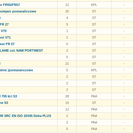
st FR55/FR57
12
KPL
-
 kolejarz pomarańczowe
25
ST
-
5
4
ST
-
 FR 27
5
ST
-
 V70
1
ST
-
est V71
1
ST
-
est FR 57
5
ST
-
ZFLAME col. NAW PORTWEST
2
ST
-
5
ST
-
R
21
ST
-
odnie )pomaranczowe
5
KPL
-
2
ST
-
2
ST
-
2
ST
-
705 kl.I S3
28
PAA
-
ne S3
15
ST
-
12
PAA
-
UR SRC EN ISO 20345 Delta PLUS
2
PAA
-
2
PAA
-
5
PAA
-