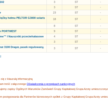
102
3
ST
-
3
ST
-
r
23
ST
-
ięźby hełmu PELTOR G3000 solaris
18
ST
-
8
ST
-
ełm PORTWEST
9
ST
-
e™ I Nauszniki przeciwhałasowe
4
ST
-
3
ST
-
at 3100 Drager, pasek regulowany,
3
ST
-
):
się z klauzulą informacyjną
zam treść załączonego
Oświadczenia o przepisach sankcyjnych
tujemy zapisy Ogólnych Warunków Zamówień Grupy Kapitałowej Grupa Azoty umieszczonych
 postępowania dla Partnerów biznesowych spółek z Grupy Kapitałowej Grupa Azoty umiesz