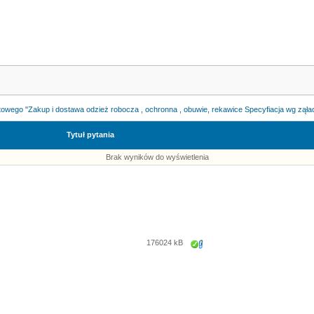
owego "Zakup i dostawa odzież robocza , ochronna , obuwie, rekawice Specyfiacja wg ząła
Tytuł pytania
Brak wyników do wyświetlenia
176024 kB
Zapisz