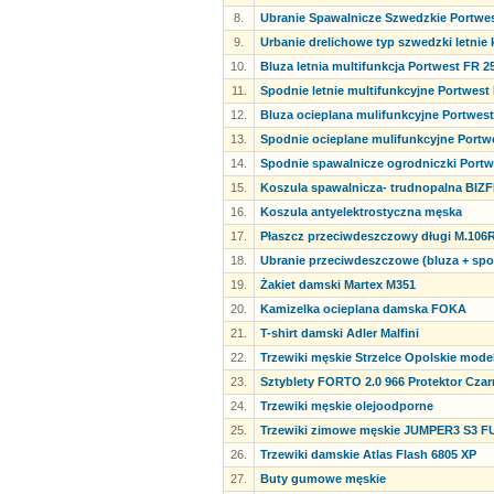
8.
Ubranie Spawalnicze Szwedzkie Portwe
9.
Urbanie drelichowe typ szwedzki letnie
10.
Bluza letnia multifunkcja Portwest FR 2
11.
Spodnie letnie multifunkcyjne Portwest
12.
Bluza ocieplana mulifunkcyjne Portwest
13.
Spodnie ocieplane mulifunkcyjne Portw
14.
Spodnie spawalnicze ogrodniczki Portw
15.
Koszula spawalnicza- trudnopalna BI
16.
Koszula antyelektrostyczna męska
17.
Płaszcz przeciwdeszczowy długi M.106
18.
Ubranie przeciwdeszczowe (bluza + sp
19.
Żakiet damski Martex M351
20.
Kamizelka ocieplana damska FOKA
21.
T-shirt damski Adler Malfini
22.
Trzewiki męskie Strzelce Opolskie model 
23.
Sztyblety FORTO 2.0 966 Protektor Czar
24.
Trzewiki męskie olejoodporne
25.
Trzewiki zimowe męskie JUMPER3 S3 F
26.
Trzewiki damskie Atlas Flash 6805 XP
27.
Buty gumowe męskie