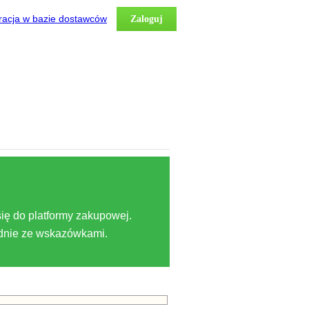
racja w bazie dostawców
Zaloguj
ię do platformy zakupowej.
odnie ze wskazówkami.