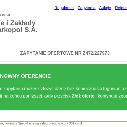
Regulamin
Zapytania
Aukcje
Rejest
6-07-08
e i Zakłady
arkopol S.A.
ZAPYTANIE OFERTOWE NR Z472/227973
NOWNY OFERENCIE
m zapytaniu możesz złożyć ofertę bez konieczności logowania s
ij na końcu poniższej karty przycisk
Złóż ofertę
i kontynuuj zg