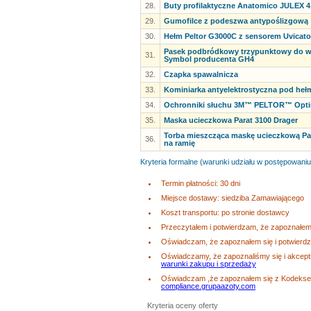
28.
Buty profilaktyczne Anatomico JULEX 4
29.
Gumofilce z podeszwa antypoślizgową
30.
Hełm Peltor G3000C z sensorem Uvicato
Pasek podbródkowy trzypunktowy do w
31.
Symbol producenta GH4
32.
Czapka spawalnicza
33.
Kominiarka antyelektrostyczna pod h
34.
Ochronniki słuchu 3M™ PELTOR™ Optim
35.
Maska ucieczkowa Parat 3100 Drager
Torba mieszcząca maskę ucieczkową Par
36.
na ramię
Kryteria formalne (warunki udziału w postępowaniu
Termin płatności: 30 dni
Miejsce dostawy: siedziba Zamawiającego
Koszt transportu: po stronie dostawcy
Przeczytałem i potwierdzam, że zapoznałem 
Oświadczam, że zapoznałem się i potwierd
Oświadczamy, że zapoznaliśmy się i akcep
warunki zakupu i sprzedaży
Oświadczam ,że zapoznałem się z Kodeksem
compliance.grupaazoty.com
Kryteria oceny oferty