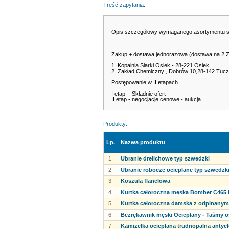
Treść zapytania:
Opis szczegółowy wymaganego asortymentu s
Zakup + dostawa jednorazowa (dostawa na 2 Z
1. Kopalnia Siarki Osiek - 28-221 Osiek
2. Zakład Chemiczny , Dobrów 10,28-142 Tuc
Postępowanie w II etapach
I etap - Składnie ofert
II etap - negocjacje cenowe - aukcja
Produkty:
Lp.
Nazwa produktu
1.
Ubranie drelichowe typ szwedzki
2.
Ubranie robocze ocieplane typ szwedzk
3.
Koszula flanelowa
4.
Kurtka całoroczna męska Bomber C46
5.
Kurtka całoroczna damska z odpinany
6.
Bezrękawnik męski Ocieplany - Taśmy 
7.
Kamizelka ocieplana trudnopalna antyel