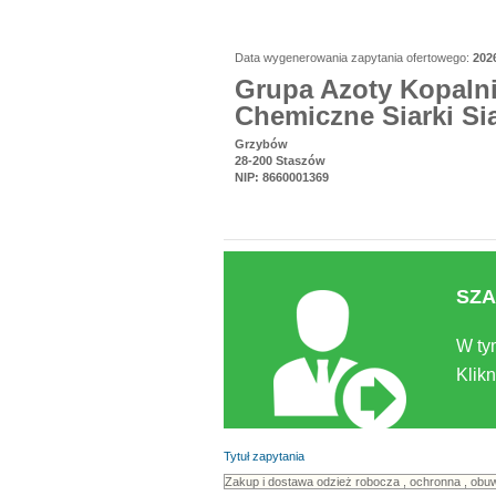
Data wygenerowania zapytania ofertowego:
202
Grupa Azoty Kopalni
Chemiczne Siarki Si
Grzybów
28-200 Staszów
NIP: 8660001369
SZA
W ty
Klikn
Tytuł zapytania