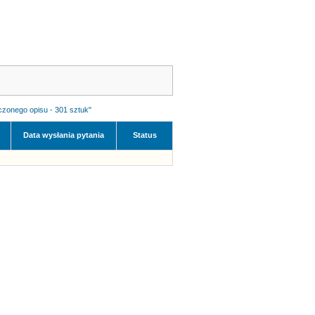
czonego opisu - 301 sztuk"
Data wysłania pytania
Status