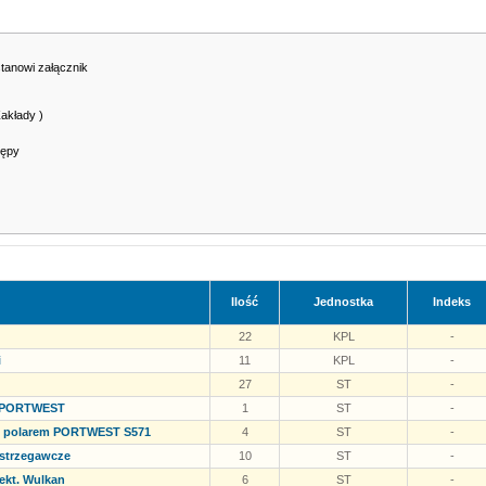
tanowi załącznik
akłady )
zępy
Ilość
Jednostka
Indeks
22
KPL
-
i
11
KPL
-
27
ST
-
5 PORTWEST
1
ST
-
m polarem PORTWEST S571
4
ST
-
ostrzegawcze
10
ST
-
ekt. Wulkan
6
ST
-