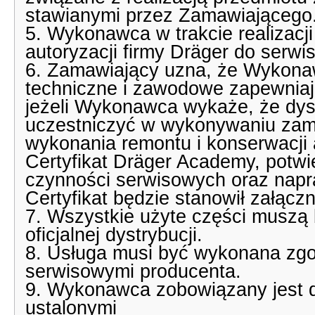
stawianymi przez Zamawiającego
5. Wykonawca w trakcie realizacj
autoryzacji firmy Dräger do serwi
6. Zamawiający uzna, że Wykona
techniczne i zawodowe zapewniaj
jeżeli Wykonawca wykaże, że dys
uczestniczyć w wykonywaniu zamó
wykonania remontu i konserwacji a
Certyfikat Dräger Academy, potw
czynności serwisowych oraz napr
Certyfikat będzie stanowił załąc
7. Wszystkie użyte części muszą 
oficjalnej dystrybucji.
8. Usługa musi być wykonana zgod
serwisowymi producenta.
9. Wykonawca zobowiązany jest do
ustalonymi