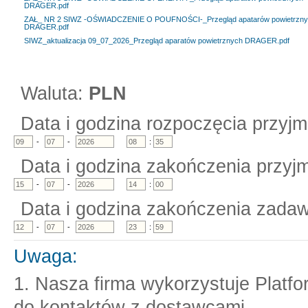
DRAGER.pdf
ZAŁ_ NR 2 SIWZ -OŚWIADCZENIE O POUFNOŚCI-_Przegląd apatarów powietrzn
DRAGER.pdf
SIWZ_aktualizacja 09_07_2026_Przegląd aparatów powietrznych DRAGER.pdf
Waluta:
PLN
Data i godzina rozpoczęcia przyjm
-
-
:
Data i godzina zakończenia przyjm
-
-
:
Data i godzina zakończenia zadaw
-
-
:
Uwaga:
1. Nasza firma wykorzystuje Platf
do kontaktów z dostawcami.