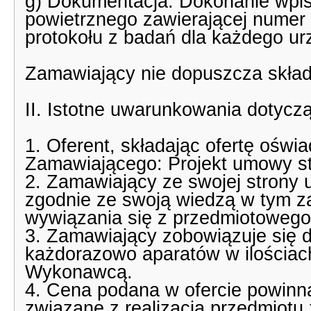
g) Dokumentacja: Dokonanie wpis
powietrznego zawierającej numer 
protokołu z badań dla każdego ur
Zamawiający nie dopuszcza skład
II. Istotne uwarunkowania dotycz
1. Oferent, składając ofertę oświ
Zamawiającego: Projekt umowy st
2. Zamawiający ze swojej strony u
zgodnie ze swoją wiedzą w tym z
wywiązania się z przedmiotowego
3. Zamawiający zobowiązuje się
każdorazowo aparatów w ilościa
Wykonawcą.
4. Cena podana w ofercie powinna
związane z realizacją przedmiotu