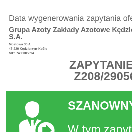
Data wygenerowania zapytania of
Grupa Azoty Zakłady Azotowe Kędzi
S.A.
Mostowa 30 A
47-220 Kędzierzyn-Koźle
NIP: 7490005094
ZAPYTANI
Z208/29056
SZANOWNY
W tym zapyt