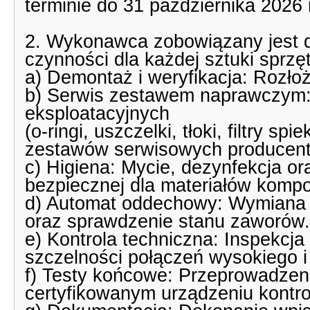
terminie do 31 października 2026 
2. Wykonawca zobowiązany jest 
czynności dla każdej sztuki sprzę
a) Demontaż i weryfikacja: Rozło
b) Serwis zestawem naprawczym
eksploatacyjnych
(o-ringi, uszczelki, tłoki, filtry s
zestawów serwisowych producent
c) Higiena: Mycie, dezynfekcja or
bezpiecznej dla materiałów komp
d) Automat oddechowy: Wymian
oraz sprawdzenie stanu zaworów.
e) Kontrola techniczna: Inspekcja
szczelności połączeń wysokiego i 
f) Testy końcowe: Przeprowadzen
certyfikowanym urządzeniu kontr