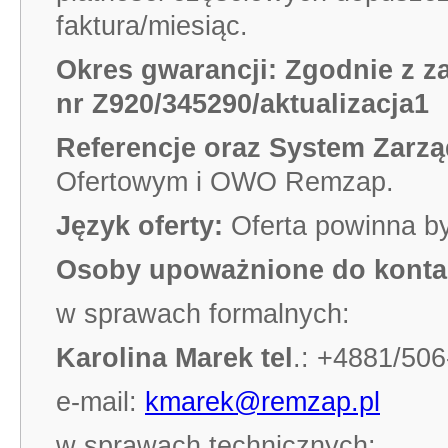
faktura/miesiąc.
Okres gwarancji: Zgodnie z z
nr
Z920/345290/aktualizacja1
Referencje oraz System Zarzą
Ofertowym i OWO Remzap.
Język oferty:
Oferta powinna b
Osoby upoważnione do kontak
w sprawach formalnych:
Karolina Marek tel
.: +4881/506
e-mail:
kmarek@remzap.pl
w sprawach technicznych: