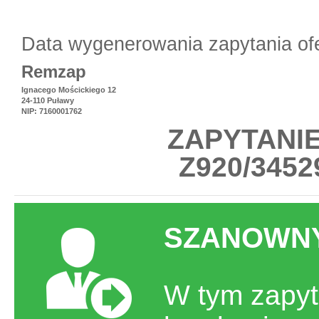
Data wygenerowania zapytania of
Remzap
Ignacego Mościckiego 12
24-110 Puławy
NIP: 7160001762
ZAPYTANI
Z920/34529
SZANOWNY
W tym zapyt