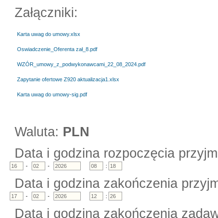
Załączniki:
Karta uwag do umowy.xlsx
Oswiadczenie_Oferenta zał_8.pdf
WZÓR_umowy_z_podwykonawcami_22_08_2024.pdf
Zapytanie ofertowe Z920 aktualizacja1.xlsx
Karta uwag do umowy-sig.pdf
Waluta:
PLN
Data i godzina rozpoczęcia przyjm
-
-
:
Data i godzina zakończenia przyjm
-
-
:
Data i godzina zakończenia zadaw