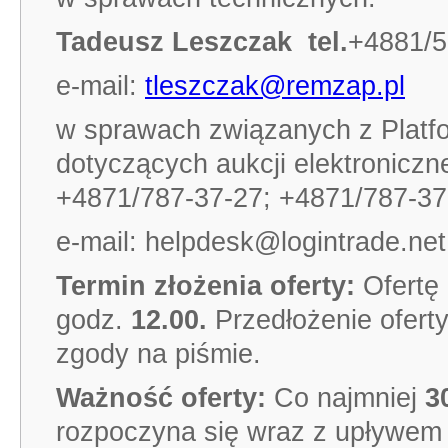
Tadeusz Leszczak tel.
+4881/5
e-mail:
tleszczak@remzap.pl
w sprawach związanych z Plat
dotyczących aukcji elektroniczn
+4871/787-37-27; +4871/787-37
e-mail: helpdesk@logintrade.net
Termin złożenia oferty:
Ofertę
godz.
12
.00.
Przedłożenie ofert
zgody na piśmie.
Ważność oferty:
Co najmniej
30
rozpoczyna się wraz z upływem t