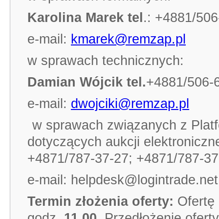
Karolina Marek tel
.: +4881/506
e-mail:
kmarek@remzap.pl
w sprawach technicznych:
Damian Wójcik tel.
+4881/506-
e-mail:
dwojciki@remzap.pl
w sprawach związanych z Plat
dotyczących aukcji elektroniczn
+4871/787-37-27; +4871/787-37
e-mail: helpdesk@logintrade.net
Termin złożenia oferty:
Ofertę
godz.
11
.00.
Przedłożenie ofert