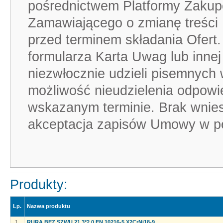
pośrednictwem Platformy Zakupo
Zamawiającego o zmianę treści 
przed terminem składania Ofer
formularza Karta Uwag lub inne
niezwłocznie udzieli pisemnych
możliwość nieudzielenia odpowi
wskazanym terminie. Brak wnies
akceptacja zapisów Umowy w pe
Produkty:
Lp.
Nazwa produktu
1.
RURA BEZ SZWU 21.3*2.0 EN 10216-5 X2CrNi18-9