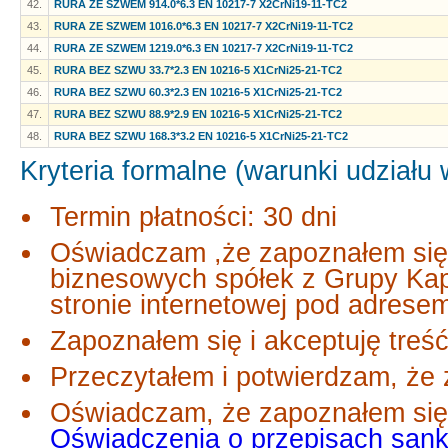
42.
RURA ZE SZWEM 914.0*6.3 EN 10217-7 X2CrNi19-11-TC2
43.
RURA ZE SZWEM 1016.0*6.3 EN 10217-7 X2CrNi19-11-TC2
44.
RURA ZE SZWEM 1219.0*6.3 EN 10217-7 X2CrNi19-11-TC2
45.
RURA BEZ SZWU 33.7*2.3 EN 10216-5 X1CrNi25-21-TC2
46.
RURA BEZ SZWU 60.3*2.3 EN 10216-5 X1CrNi25-21-TC2
47.
RURA BEZ SZWU 88.9*2.9 EN 10216-5 X1CrNi25-21-TC2
48.
RURA BEZ SZWU 168.3*3.2 EN 10216-5 X1CrNi25-21-TC2
Kryteria formalne (warunki udziału
Termin płatności: 30 dni
Oświadczam ,że zapoznałem się
biznesowych spółek z Grupy Ka
stronie internetowej pod adres
Zapoznałem się i akceptuję treść
Przeczytałem i potwierdzam, że 
Oświadczam, że zapoznałem się 
Oświadczenia o przepisach san