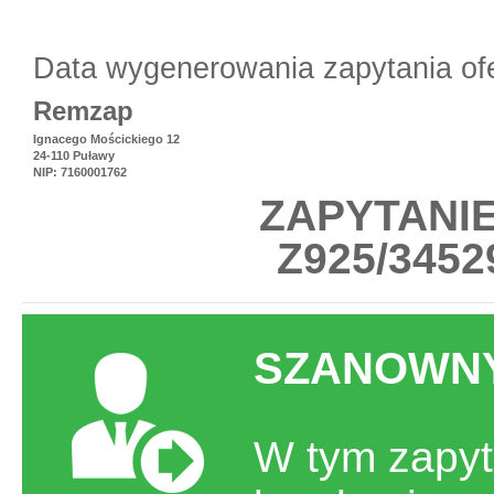
Data wygenerowania zapytania of
Remzap
Ignacego Mościckiego 12
24-110 Puławy
NIP: 7160001762
ZAPYTANI
Z925/34529
SZANOWNY
W tym zapyt